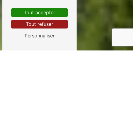
Tout accepter
Tout refuser
Personnaliser
Création jardin près
de La Barre-de-
Monts
CRÉATION DE JARDIN À
LA BARRE-DE-MONTS