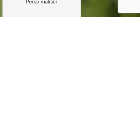
Personnaliser
Paysagiste près de
Challans
Crea Design Vert est une
entreprise de paysagistes basée à
Challans, spécialisée dans la
création et l'aménagement
d'espaces verts. Grâce à son
expertise et son savoir-faire,
l'équipe de Crea Design Vert
propose des services de qualité
pour sublimer votre jardin ou votre
extérieur.