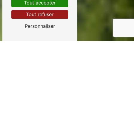
Tout accepter
Tout refuser
Personnaliser
Pépinière près de
Notre-Dame-de-
Monts
LA PÉPINIÈRE CREA
DESIGN VERT, UN RÉSEAU
DE BIODIVERSITÉ À