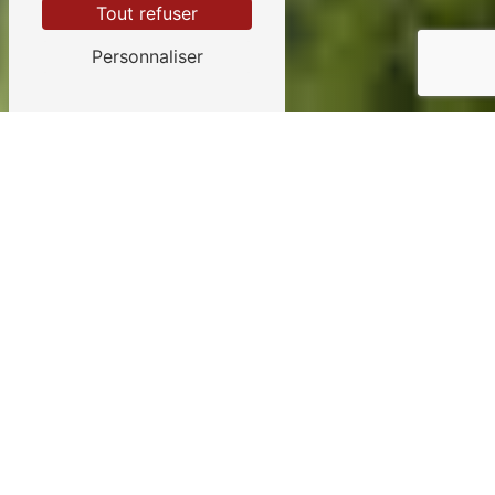
Tout refuser
Personnaliser
Pépinière près de
Saint-Gilles
LA PÉPINIÈRE CREA
DESIGN VERT À SAINT-
GILLES : UN HAVRE DE
VERDURE
À la recherche de plantes et
d'arbustes de qualité pour